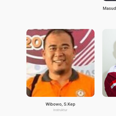
Masudi
Wibowo, S.Kep
Instruktur