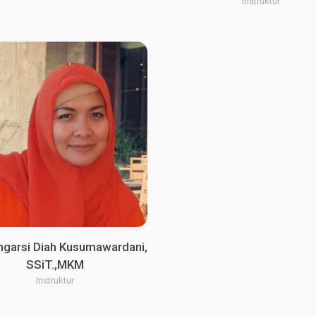
Instruktur
angarsi Diah Kusumawardani,
SSiT.,MKM
Instruktur